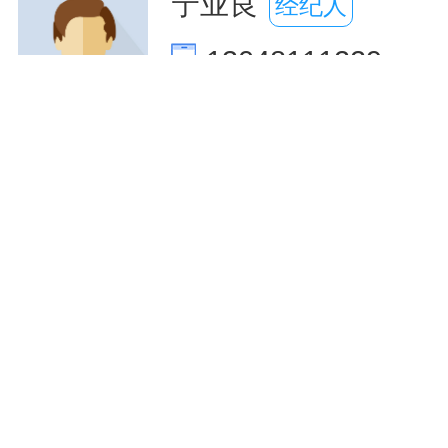
宁业良
经纪人
13048111229
所属门店：路桥锦绣国际分行
全部房源：
1
套
卢育潇
经纪人
19978781872
所属门店：川惠国际分行
全部房源：
1
套
黄秀香
经纪人