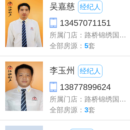
吴嘉慈
经纪人
13457071151
所属门店：路桥锦绣国际分行
全部房源：
5
套
李玉州
经纪人
13877899624
所属门店：路桥锦绣国际分行
全部房源：
3
套