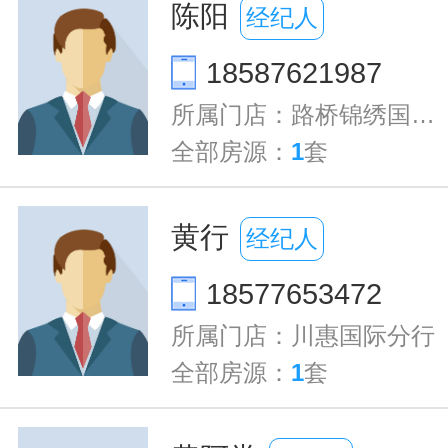
陈阳
经纪人
18587621987
所属门店：路桥锦绣国际分行
全部房源：
1
套
黄行
经纪人
18577653472
所属门店：川惠国际分行
全部房源：
1
套