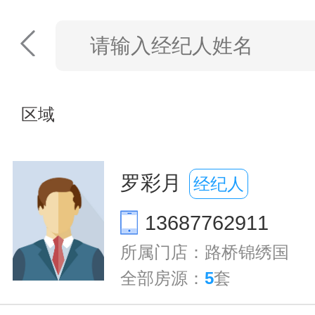
区域
罗彩月
经纪人
13687762911
所属门店：路桥锦绣国
全部房源：
5
套