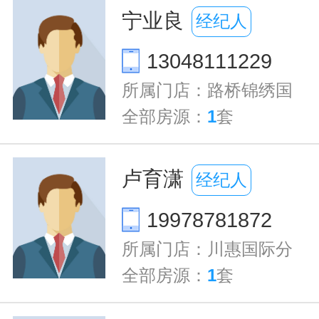
宁业良
经纪人
13048111229
所属门店：路桥锦绣国
全部房源：
1
套
卢育潇
经纪人
19978781872
所属门店：川惠国际分
全部房源：
1
套