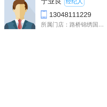
宁业良
经纪人
13048111229
所属门店：路桥锦绣国际分行
全部房源：
1
套
卢育潇
经纪人
19978781872
所属门店：川惠国际分行
全部房源：
1
套
黄秀香
经纪人