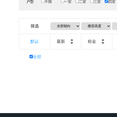
户型
不限
一室
二室
三室
四室
筛选
默认
最新
租金
全部