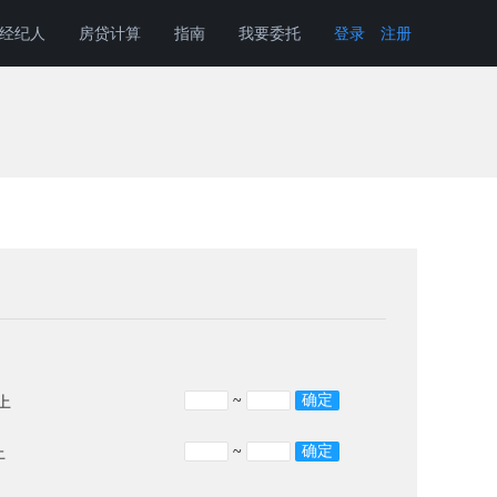
经纪人
房贷计算
指南
我要委托
登录
注册
~
以上
~
上