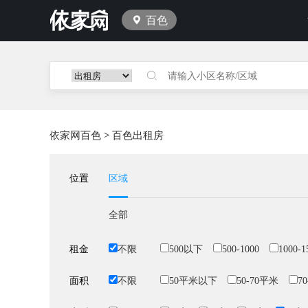
百色
依家网百色
>
百色出租房
位置
区域
全部
租金
不限
500以下
500-1000
1000-1
面积
不限
50平米以下
50-70平米
7